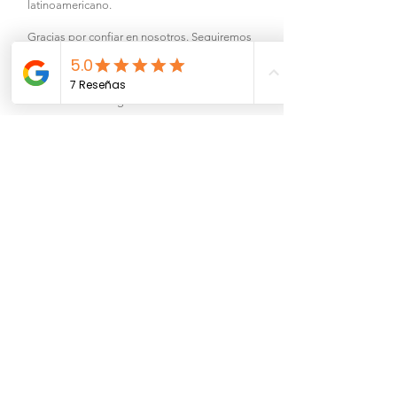
latinoamericano.
Gracias por confiar en nosotros. Seguiremos
trabajando con disciplina científica y
compromiso humano para acompañar a más
personas en el cuidado responsable de su
sistema inmunológico.
Juntos, marcamos la diferencia.