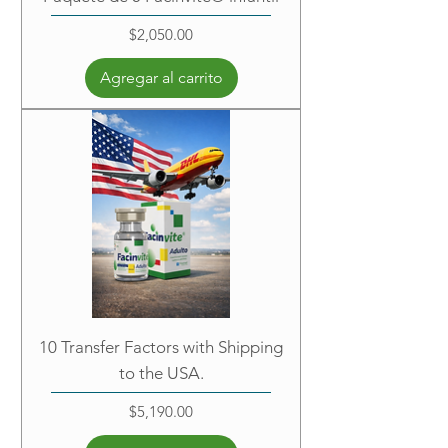
Precio
$2,050.00
Agregar al carrito
10 Transfer Factors with Shipping
to the USA.
Precio
$5,190.00