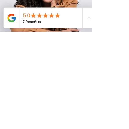
Diana - Miastenia Gravis
Artist Name
-02:35
Testimonio en audio – La imagen es solo ilustrativa.
Testimonios
Videograbados