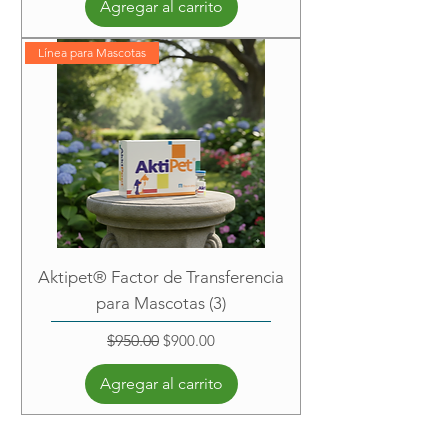
Agregar al carrito
Línea para Mascotas
Aktipet® Factor de Transferencia
para Mascotas (3)
Precio
Precio de oferta
$950.00
$900.00
Agregar al carrito