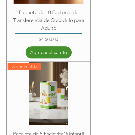
Paquete de 10 Factores de
Transferencia de Cocodrilo para
Adulto
Precio
$4,500.00
Agregar al carrito
Lo más vendido
Paquete de 5 Facinvite® infantil