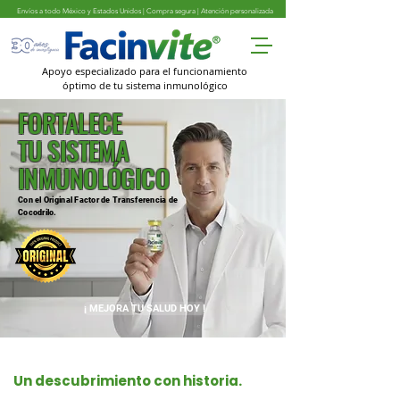
Envíos a todo México y Estados Unidos | Compra segura | Atención personalizada
Apoyo especializado para el funcionamiento
óptimo de tu sistema inmunológico
FORTALECE
TU SISTEMA
INMUNOLÓGICO
Con el Original Factor de Transferencia de
Cocodrilo
.
¡ MEJORA TU SALUD HOY !
Un descubrimiento con historia.