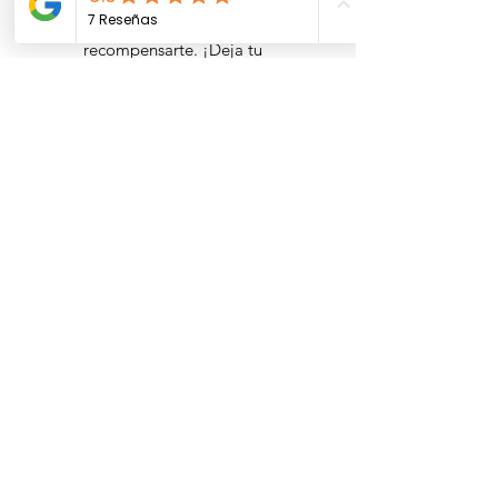
feedback y queremos
recompensarte. ¡Deja tu
comentario ahora y disfruta de
más beneficios en tu próximo
pedido!
Menú
Inicio
>
Beneficios
>
Tienda
>
Blog
>
Preguntas
Frecuentes
>