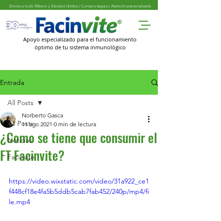
Envíos a todo México y Estados Unidos | Compra segura | Atención personalizada
Apoyo especializado para el funcionamiento
óptimo de tu sistema inmunológico
Entrada
All Posts
Norberto Gasca
All Posts
11 ago 2021
0 min de lectura
¿Como se tiene que consumir el
Noticias
FT Facinvite?
Facinvite
https://video.wixstatic.com/video/31a922_ce1
f448cf18e4fa5b5ddb5cab7fab452/240p/mp4/fi
le.mp4