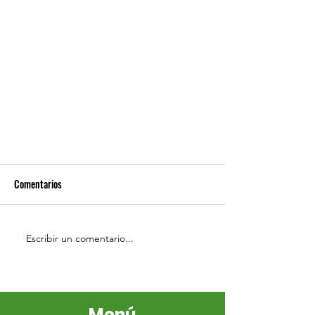
Comentarios
Escribir un comentario...
¿Cómo se descubrió el Factor de
Menú
Transferencia?