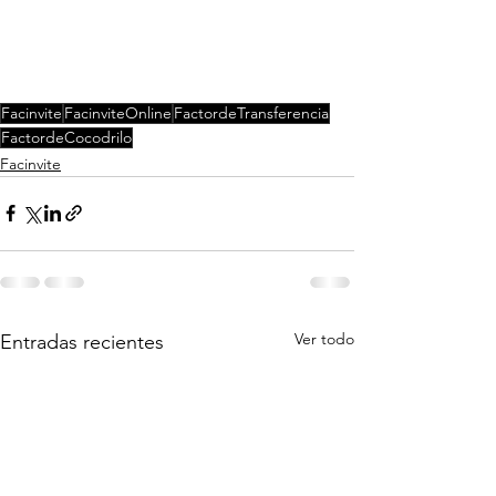
Facinvite
FacinviteOnline
FactordeTransferencia
FactordeCocodrilo
Facinvite
Ver todo
Entradas recientes