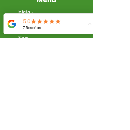
Inicio
>
Beneficios
>
Tienda
>
Blog
>
Preguntas
Frecuentes
>
Nosotros
>
Contacto
>
Contacto
Distribuidor
Av. Centenario # 3045